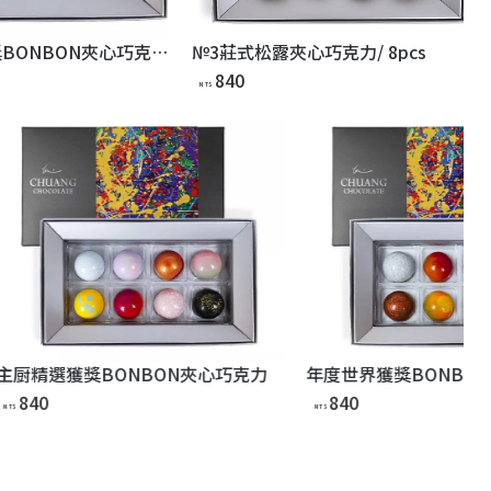
主厨精選獲獎BONBON夾心巧克力
№3莊式松露夾心巧克力/ 8pcs
840
NT$
力
年度世界獲獎BONBON夾心巧克力
人氣NO.1BO
840
840
NT$
NT$