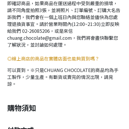
即確認商品，如果商品在運送過程中受到嚴重的損壞，
請不同角度拍照3張，並將照片、訂單編號、訂購大名告
訴我們，我們會在一個上班日內與您聯絡並儘快為您處
理退換貨事宜。請於營業時間內(12:00~21:30)立即反映
給我們 02-26085206，或是來信
chuang.chocolate@gmail.com，我們將會盡快聯繫您
了解狀況，並討論如何處理。
◎線上商店的商品在實體店面也能夠買到嗎？
可以買到。※只是CHUANG CHOCOLATE的商品均為手
工製作，少量生產。有斷貨或賣完的情況出現，請見
諒。
購物須知