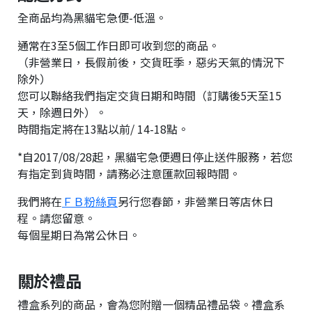
全商品均為黑貓宅急便-低溫。
通常在3至5個工作日即可收到您的商品。
（非營業日，長假前後，交貨旺季，惡劣天氣的情況下
除外）
您可以聯絡我們指定交貨日期和時間（訂購後5天至15
天，除週日外）。
時間指定將在13點以前/ 14-18點。
*自2017/08/28起，黑貓宅急便週日停止送件服務，若您
有指定到貨時間，請務必注意匯款回報時間。
我們將在
ＦＢ粉絲頁
另行您春節，非營業日等店休日
程。請您留意。
每個星期日為常公休日。
關於禮品
禮盒系列的商品，會為您附贈一個精品禮品袋。禮盒系