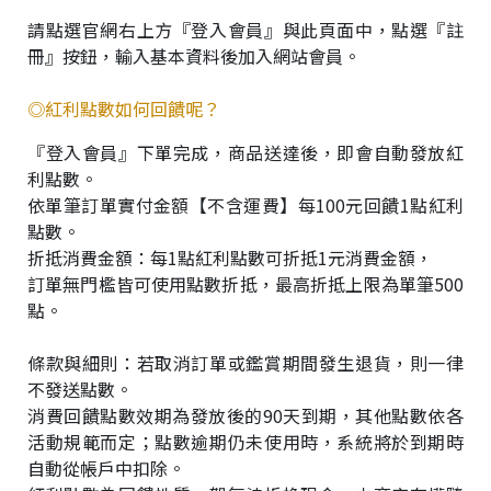
請點選官網右上方『登入會員』與此頁面中，點選『註
冊』按鈕，輸入基本資料後加入網站會員。
◎紅利點數如何回饋呢？
『登入會員』下單完成，商品送達後，即會自動發放紅
利點數。
依單筆訂單實付金額【不含運費】每100元回饋1點紅利
點數。
折抵消費金額：每1點紅利點數可折抵1元消費金額，
訂單無門檻皆可使用點數折抵，最高折抵上限為單筆500
點。
條款與細則：若取消訂單或鑑賞期間發生退貨，則一律
不發送點數。
消費回饋點數效期為發放後的90天到期，其他點數依各
活動規範而定；點數逾期仍未使用時，系統將於到期時
Q
自動從帳戶中扣除。