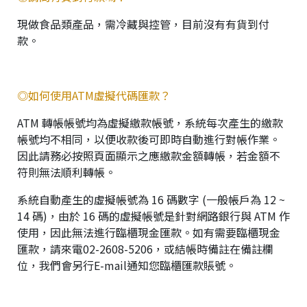
現做食品類產品，需冷藏與控管，目前沒有有貨到付
款。
◎如何使用ATM虛擬代碼匯款？
ATM 轉帳帳號均為虛擬繳款帳號，系統每次產生的繳款
帳號均不相同，以便收款後可即時自動進行對帳作業。
因此請務必按照頁面顯示之應繳款金額轉帳，若金額不
符則無法順利轉帳。
系統自動產生的虛擬帳號為 16 碼數字 (一般帳戶為 12 ~
14 碼)，由於 16 碼的虛擬帳號是針對網路銀行與 ATM 作
使用，因此無法進行臨櫃現金匯款。如有需要臨櫃現金
匯款，請來電02-2608-5206，或結帳時備註在備註欄
位，我們會另行E-mail通知您臨櫃匯款賬號。