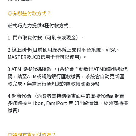
◎有哪些付款方式？
莊式巧克力提供4種付款方式_
1. 門市取貨付款（可刷卡或現金）。
2.線上刷卡(目前使用綠界線上支付平台系統。VISA、
MASTER及JCB信用卡皆可以使用) 。
3.ATM 虛擬代碼匯款 。(系統會自動發出ATM匯款賬號代
碼，請至ATM或網路銀行匯款繳費，系統會自動更新匯
款完成，無需另行通知您的匯款帳號後5碼)
4.超商代碼 （消費者需持結帳畫面中的虛擬代碼到超商
多媒體機台 ibon, FamiPort 等 印出繳費單，於超商櫃檯
繳費）
◎請問有貨到付款嗎？