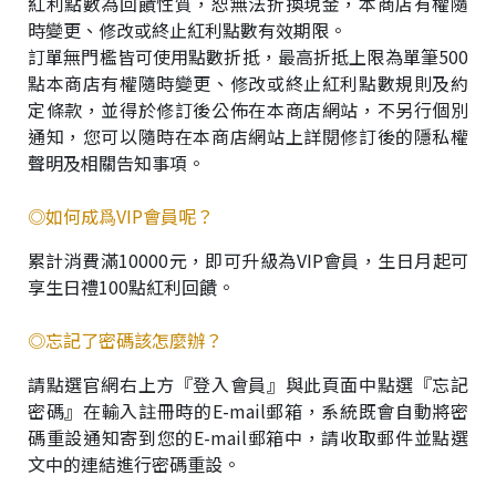
紅利點數為回饋性質，恕無法折換現金，本商店有權隨
&
時變更、修改或終止紅利點數有效期限。
A
訂單無門檻皆可使用點數折抵，最高折抵上限為單筆500
點本商店有權隨時變更、修改或終止紅利點數規則及約
定條款，並得於修訂後公佈在本商店網站，不另行個別
通知，您可以隨時在本商店網站上詳閱修訂後的隱私權
聲明及相關告知事項。
◎如何成爲VIP會員呢？
累計消費滿10000元，即可升級為VIP會員，生日月起可
享生日禮100點紅利回饋。
◎忘記了密碼該怎麼辦？
請點選官網右上方『登入會員』與此頁面中點選『忘記
密碼』在輸入註冊時的E-mail郵箱，系統既會自動將密
碼重設通知寄到您的E-mail郵箱中，請收取郵件並點選
文中的連結進行密碼重設。