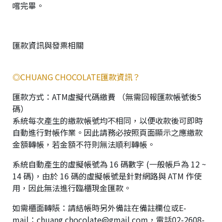
嚐完畢。
匯款資訊與發票相關
◎CHUANG CHOCOLATE匯款資訊？
匯款方式：ATM虛擬代碼繳費 （無需回報匯款帳號後5
碼）
系統每次產生的繳款帳號均不相同，以便收款後可即時
自動進行對帳作業。因此請務必按照頁面顯示之應繳款
金額轉帳，若金額不符則無法順利轉帳。
系統自動產生的虛擬帳號為 16 碼數字 (一般帳戶為 12 ~
14 碼)，由於 16 碼的虛擬帳號是針對網路與 ATM 作使
用，因此無法進行臨櫃現金匯款。
如需櫃面轉賬：請結帳時另外備註在備註欄位或E-
mail：chuang.chocolate@gmail.com，電話02-2608-