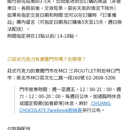
般付款完成後的3-5天，您就能收到您訂購的商品（非營
業日，長假前後，交貨旺季，惡劣天氣的情況下除外）
如果有指定交貨日期和時間 您可以在訂購時 『訂單備
註』欄內留言（可指定日期為訂購後5天至15天，週日無
法配送）。
時間指定將在13點以前/ 14-18點。
◎莊式巧克力有實體門市嗎？在哪裡？
莊式巧克力的實體門市在林口 三井OUTLET附近林口門
市：新北市林口區文化二路一段160號 02-2608-5206
門市營業時間：週一至週五，12：00-21：00，週
六，12：00-20：00，每週日公休，如遇臨時休息
或國定假期(如春節等)休息，將於
CHUANG
CHOCOLATE Facebook粉絲頁
另行公布。
付款與配送