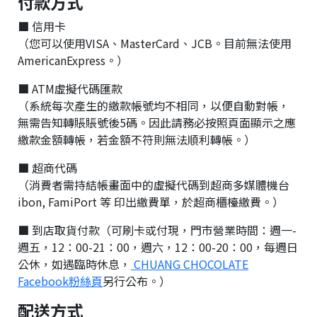
付款方式
■ 信用卡
（您可以使用VISA、MasterCard、JCB。目前無法使用
AmericanExpress。）
■ ATM虛擬代碼匯款
（系統每次產生的繳款帳號均不相同，以便自動對帳，
無需告知轉賬賬號後5碼。因此請務必按照頁面顯示之應
繳款金額轉帳，若金額不符則無法順利轉帳。）
■ 超商代碼
（消費者需持結帳畫面中的虛擬代碼到超商多媒體機台
ibon, FamiPort 等 印出繳費單，於超商櫃檯繳費。）
■ 到店取貨付款（可刷卡或付現，門市營業時間：週一-
週五，12：00-21：00，週六，12：00-20：00，每週日
公休，如遇臨時休息，
CHUANG CHOCOLATE
Facebook粉絲頁
另行公布。）
配送方式