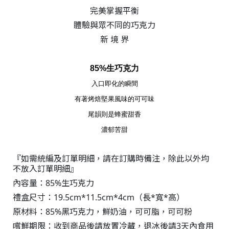
完美掌握平衡
體驗與眾不同的巧克力
新 境 界
85%生巧克力
入口即化的瞬間
有著烤焙堅果風味的可可味
尾韻則是蜂蜜甜香
濃郁苦甜
『如需統編及訂單明細，請在訂購時備注，除此以外均
不放入訂單明細』
內容量：85%生巧克力
禮盒尺寸：19.5cm*11.5cm*4cm（長*寬*高）
原材料：85%黑巧克力，鮮奶油，可可脂，可可粉
嚐鮮期限：收到商品後請放置冷藏，退冰後請3天內食用